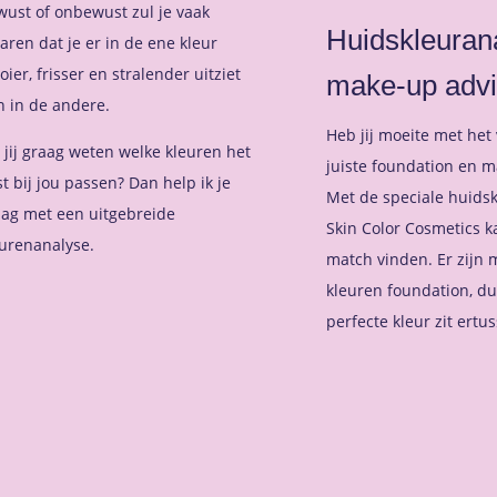
ust of onbewust zul je vaak
Huidskleuran
aren dat je er in de ene kleur
ier, frisser en stralender uitziet
make-up adv
 in de andere.
Heb jij moeite met het
 jij graag weten welke kleuren het
juiste foundation en 
t bij jou passen? Dan help ik je
Met de speciale huidsk
aag met een uitgebreide
Skin Color Cosmetics k
urenanalyse.
match vinden. Er zijn m
kleuren foundation, du
perfecte kleur zit ertu