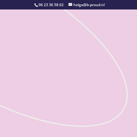
06 23 36 58 62
helga@b-proud.nl
KLEURCONSULENT EN
MAKE-UP ARTIST