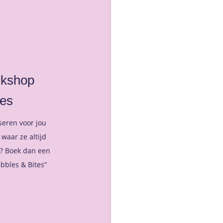
kshop
tes
iseren voor jou
 waar ze altijd
? Boek dan een
bles & Bites”