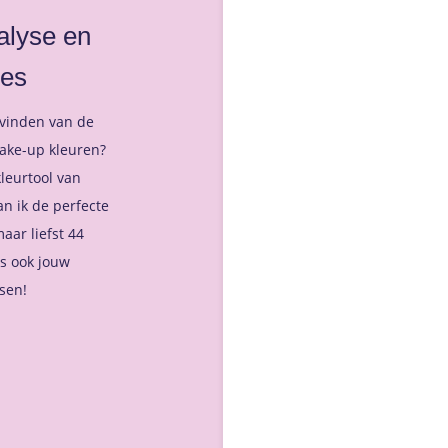
alyse en
ies
 vinden van de
make-up kleuren?
leurtool van
an ik de perfecte
aar liefst 44
s ook jouw
ssen!